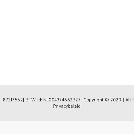
nr: 87217562| BTW-id: NL004374662B27| Copyright © 2020 | All 
Privacybeleid