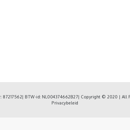
nr: 87217562| BTW-id: NL004374662B27| Copyright © 2020 | All 
Privacybeleid